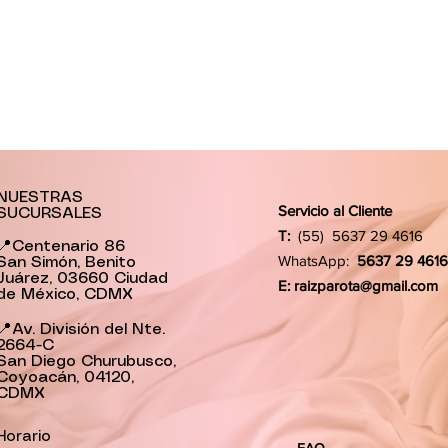
NUESTRAS
Servicio al Cliente
SUCURSALES
T:
(55) 5637 29 4616
📍Centenario 86
WhatsApp:
5637 29 4616
San Simón, Benito
Juárez, 03660 Ciudad
E:
raizparota@gmail.com
de México, CDMX
📍Av. División del Nte.
2664-C
San Diego Churubusco,
Coyoacán, 04120,
CDMX
Horario