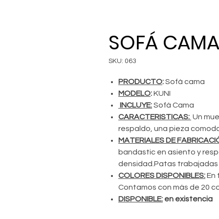
SOFÁ CAMA
SKU: 063
PRODUCTO
:
Sofá cama
MODELO
:
KUNI
INCLUYE:
Sofá Cama
CARACTERISTICAS:
Un mueb
respaldo, una pieza comoda 
MATERIALES DE FABRICACI
bandastic en asiento y respa
densidad.Patas trabajadas
COLORES DISPONIBLES:
En t
Contamos con más de 20 co
DISPONIBLE:
en existencia