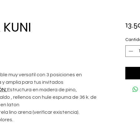
 KUNI
13.
Cantid
le muy versatil con 3 posiciones en
y amplia para tus invitados
ÓN:
Estructura en madera de pino,
ldo , rellenos con hule espuma de 36 k. de
 en laton
ela lino arena (verificar existencia).
lores.