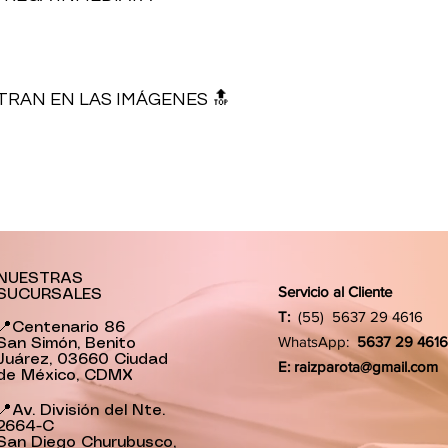
TRAN EN LAS IMÁGENES 🔝
NUESTRAS
Servicio al Cliente
SUCURSALES
T:
(55) 5637 29 4616
📍Centenario 86
WhatsApp:
5637 29 4616
San Simón, Benito
Juárez, 03660 Ciudad
E:
raizparota@gmail.com
de México, CDMX
📍Av. División del Nte.
2664-C
San Diego Churubusco,