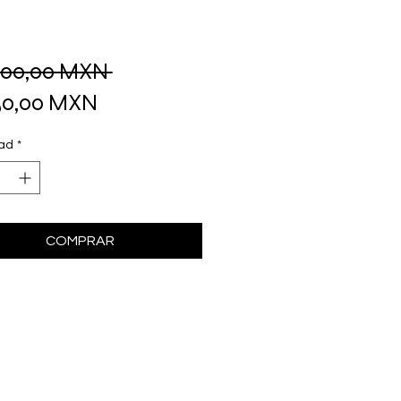
Precio
000,00 MXN 
Precio
150,00 MXN
de
ad
*
oferta
COMPRAR