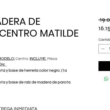
ADERA DE
 19.
16.
 CENTRO MATILDE
Cantid
MODELO:
Centro
INCLUYE:
Mesa
ÓN:
a y base de herrería color negro. (1a
ta y base de raíz de madera de parota
TREGA INMEDIATA