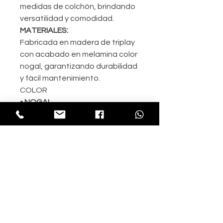
medidas de colchón, brindando
versatilidad y comodidad.
MATERIALES:
Fabricada en madera de triplay
con acabado en melamina color
nogal, garantizando durabilidad
y fácil mantenimiento.
COLOR
• NOGAL
NOTA:
No incluye base de cama ni
colchón.
NUESTRAS SUCURSALES
📍Centenario 86