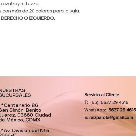
a azul rey mitezza
s con más de 20 colores para la sala.
n
DERECHO O IZQUIERDO.
NUESTRAS
Servicio al Cliente
SUCURSALES
T:
(55) 5637 29 4616
📍Centenario 86
WhatsApp:
5637 29 4616
San Simón, Benito
Juárez, 03660 Ciudad
E:
raizparota@gmail.com
de México, CDMX
📍Av. División del Nte.
2664-C