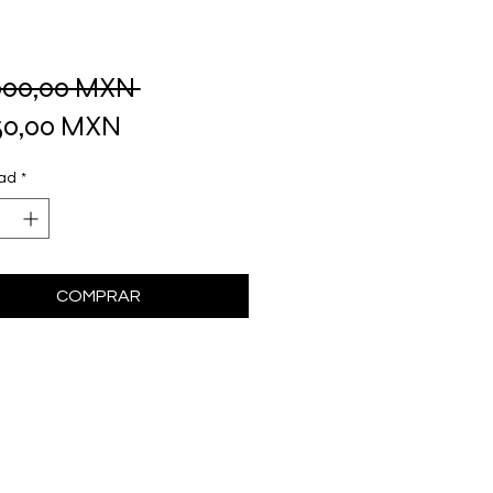
Precio
000,00 MXN 
Precio
250,00 MXN
de
ad
*
oferta
COMPRAR