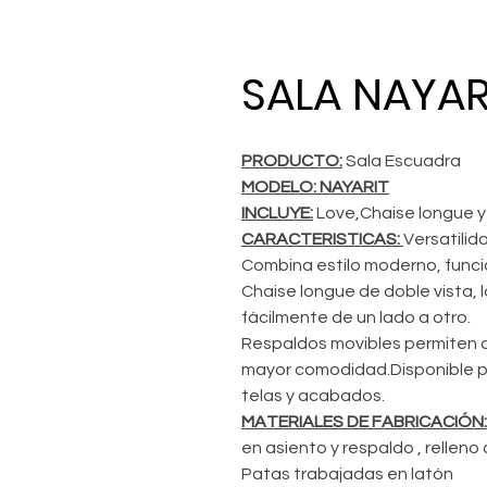
SALA NAYA
PRODUCTO:
Sala Escuadra
MODELO: NAYARIT
INCLUYE:
Love,Chaise longue y
CARACTERISTICAS:
Versatilid
Combina estilo moderno, funci
Chaise longue de doble vista, 
fácilmente de un lado a otro.
Respaldos movibles permiten a
mayor comodidad.Disponible pa
telas y acabados.
MATERIALES DE FABRICACIÓN:
en asiento y respaldo , rellen
Patas trabajadas en latón