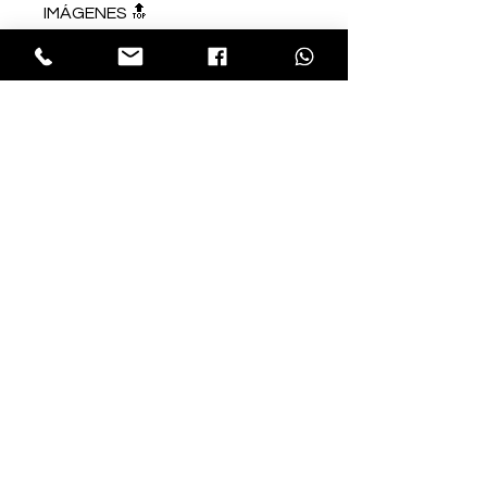
IMÁGENES 🔝
NUESTRAS SUCURSALES
📍Centenario 86
San Simón, Benito Juárez, 03660
Ciudad de México, CDMX
📍Av. División del Nte. 2664-C
San Diego Churubusco,
Coyoacán, 04120, CDMX
Horario
Lun - Dom: 10 am a 7 pm
Servicio al Cliente
T:
(55)
5637 29 4616